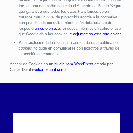
tal efecto. Según Google no guarda su dirección IP. Google
Inc. es una compañía adherida al Acuerdo de Puerto Seguro
que garantiza que todos los datos transferidos serán
tratados con un nivel de protección acorde a la normativa
europea. Puede consultar información detallada a este
respecto
en este enlace
. Si desea información sobre el uso
que Google da a las cookies
le adjuntamos este otro enlace
.
Para cualquier duda o consulta acerca de esta política de
cookies
no dude en comunicarse con nosotros a través de
la sección de contacto.
Asesor de Cookies es un
plugin para WordPress
creado por
Carlos Doral (
webartesanal.com
)