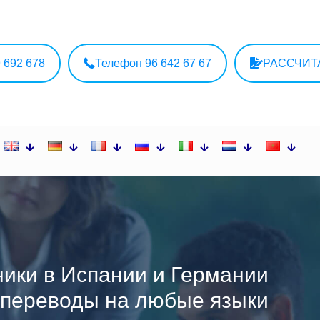
9 692 678
Телефон 96 642 67 67
РАССЧИТ
ики в Испании и Германии
переводы на любые языки