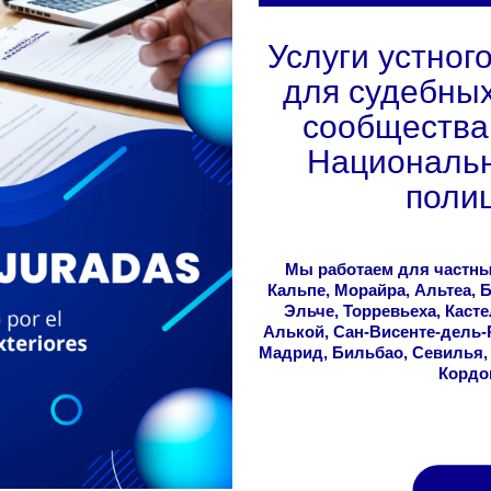
Услуги устног
для судебных
сообщества,
Национальн
полиц
Мы работаем для частных
Кальпе, Морайра, Альтеа, 
Эльче, Торревьеха, Касте
Алькой, Сан-Висенте-дель-
Мадрид, Бильбао, Севилья, 
Кордов